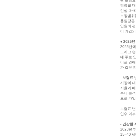
싼 보험료
험료를 대
인실, 2
보장범위는
용일당은 
입원비 관
어 가입되
● 202
2025년
그리고 손
데 주로 
이로 인해
과 같은 
- 보험료
시장의 대
지율과 예
부터 본격
으로 가입
보험료 변
인수 여부
- 건강한 
2023년부
15~40