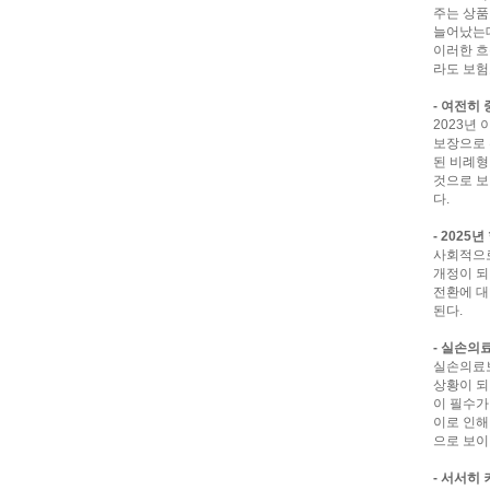
주는 상품
늘어났는데,
이러한 흐
라도 보험
- 여전히
2023년
보장으로 
된 비례형
것으로 보
다.
- 202
사회적으로
개정이 되
전환에 대
된다.
- 실손의
실손의료
상황이 되
이 필수가
이로 인해
으로 보이
- 서서히