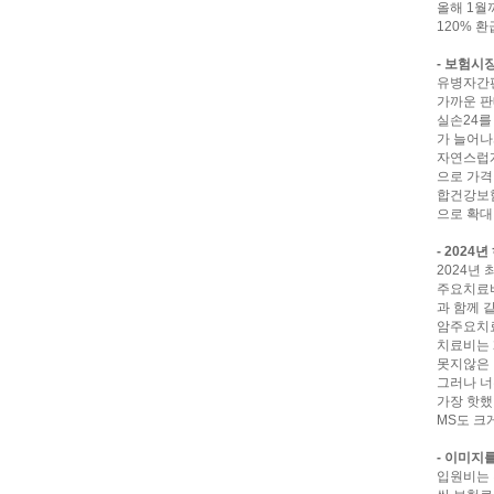
올해 1월
120% 
- 보험시
유병자간편
가까운 판
실손24를
가 늘어나
자연스럽게
으로 가격
합건강보험
으로 확대
- 2024
2024년
주요치료비
과 함께 
암주요치료
치료비는 
못지않은 
그러나 너
가장 핫했
MS도 크
- 이미지
입원비는 