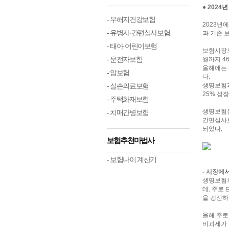
● 2024
- 무해지건강보험
2023년
- 유병자·간편심사보험
과 기존 
- 태아·어린이보험
보험시장의
- 운전자보험
월까지 4
올해에는 
- 암보험
다.
- 실손의료보험
생명보험과
25% 성
- 주택화재보험
생명보험은
- 치매간병보험
간편심사보
되었다.
보험추천마법사
- 보험나이 계산기
- 시장에
생명보험의
데, 주로
을 갱신하
올해 주로
비과세가 