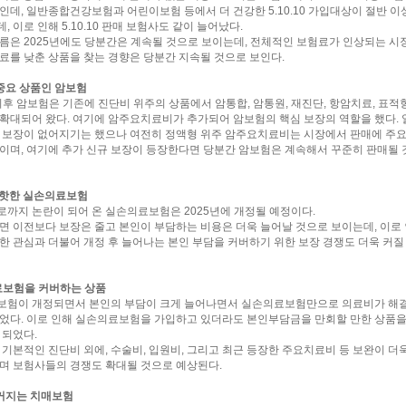
인데, 일반종합건강보험과 어린이보험 등에서 더 건강한 5.10.10 가입대상이 절반 
 이로 인해 5.10.10 판매 보험사도 같이 늘어났다.
름은 2025년에도 당분간은 계속될 것으로 보이는데, 전체적인 보험료가 인상되는 시
료를 낮춘 상품을 찾는 경향은 당분간 지속될 것으로 보인다.
 중요 상품인 암보험
 이후 암보험은 기존에 진단비 위주의 상품에서 암통합, 암통원, 재진단, 항암치료, 표
확대되어 왔다. 여기에 암주요치료비가 추가되어 암보험의 핵심 보장의 역할을 했다. 
 보장이 없어지기는 했으나 여전히 정액형 위주 암주요치료비는 시장에서 판매에 주요
이며, 여기에 추가 신규 보장이 등장한다면 당분간 암보험은 계속해서 꾸준히 판매될 
5년 핫한 실손의료보험
까지 논란이 되어 온 실손의료보험은 2025년에 개정될 예정이다.
면 이전보다 보장은 줄고 본인이 부담하는 비용은 더욱 늘어날 것으로 보이는데, 이로 
한 관심과 더불어 개정 후 늘어나는 본인 부담을 커버하기 위한 보장 경쟁도 더욱 커질
료보험을 커버하는 상품
보험이 개정되면서 본인의 부담이 크게 늘어나면서 실손의료보험만으로 의료비가 해
었다. 이로 인해 실손의료보험을 가입하고 있더라도 본인부담금을 만회할 만한 상품을
 되었다.
 기본적인 진단비 외에, 수술비, 입원비, 그리고 최근 등장한 주요치료비 등 보완이 더
며 보험사들의 경쟁도 확대될 것으로 예상된다.
 커지는 치매보험