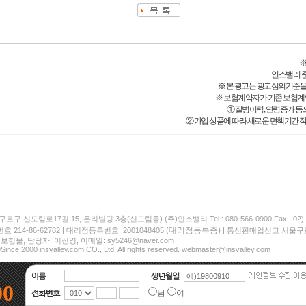
※
인스밸리 준법감
※ 본 광고는 광고심의기준을
※ 보험계약자가 기존 보험계
① 질병이력, 연령증가 등
② 가입 상품에 따라 새로운 면책기간 적
구로구 신도림로17길 15, 온리빌딩 3층(신도림동) (주)인스밸리 Tel : 080-566-0900 Fax : 02) 
(대리점등록증)
214-86-62782 | 대리점등록번호: 2001048405
| 통신판매업신고 서울구로
험몰, 담당자: 이신영, 이메일: sy5246@naver.com
Since 2000 insvalley.com CO., Ltd. All rights reserved. webmaster@insvalley.com
00
남
여