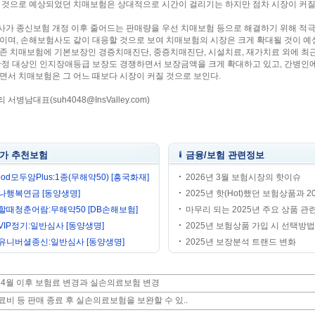
 것으로 예상되었던 치매보험은 상대적으로 시간이 걸리기는 하지만 점차 시장이 커질
가 종신보험 개정 이후 줄어드는 판매량을 우선 치매보험 등으로 해결하기 위해 적
이며, 손해보험사도 같이 대응할 것으로 보여 치매보험의 시장은 크게 확대될 것이 예
존 치매보험에 기본보장인 경증치매진단, 중증치매진단, 시설치료, 재가치료 외에 최
판정 대상인 인지장애등급 보장도 경쟁하면서 보장금액을 크게 확대하고 있고, 간병인에
면서 치매보험은 그 어느 때보다 시장이 커질 것으로 보인다.
서병남대표(suh4048@InsValley.com)
가 추천보험
금융/보험 관련정보
od모두암Plus:1종(무해약50) [흥국화재]
2026년 3월 보험시장의 핫이슈
나행복연금 [동양생명]
2025년 핫(Hot)했던 보험상품과 202
할때청춘어람:무해약50 [DB손해보험]
마무리 되는 2025년 주요 상품 관련 
VIP정기:일반심사 [동양생명]
2025년 보험상품 가입 시 선택방법의
유니버셜종신:일반심사 [동양생명]
2025년 보장분석 트랜드 변화
년 4월 이후 보험료 변경과 실손의료보험 변경
료비 등 판매 종료 후 실손의료보험을 보완할 수 있..