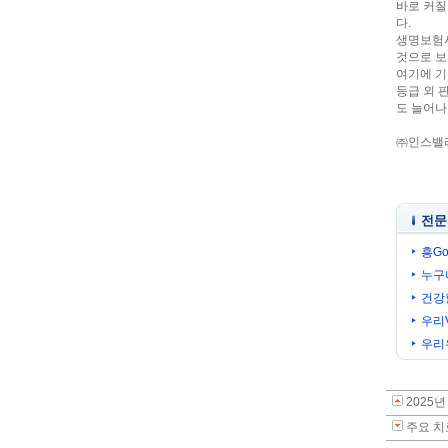
바로 커질
다.
생명보험사
것으로 보
여기에 기
등급 외 
도 늘어나
㈜인스밸리 
전문
흥Go
누구
건강
우리
우리
2025
주요 치