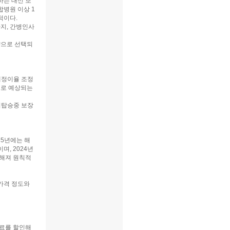
하는 대신 보
합병원 이상 1
적이다.
지, 간병인사
약으로 선택되
예정이율 조정
으로 예상되는
비탑승중 보장
25년에는 해
, 2024년
해져 원칙적
가격 정도와
험료를 할인해