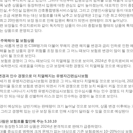
로 많이 부각되지 않고 있었다. 그러다 작년부터 입원보장의 범위를 조금 새롭게 조정
폭 낮춘 상품들이 등장하면서 입원에 대한 관심도 같이 높아졌는데, 대표적인 것이 종
~3인실, 4~5인실 입원비와 간호통합병동서비스일당, 그리고 간병인사용일당 등이 대표
 조금 세분화 하는 대신 보험료를 대폭 낮추고 보장금액은 1인실 기준 최고 60만원까
최고 20만원까지 보장 등으로 인해 입원비 확대가 되면서 판매량이 크게 늘어났다.
련 보장들도 주요치료비와 같이 독자적인 상품이 아니라 종합보험 형태의 상품에 특
는 상품으로 운영되고 있다.
5년 주목해야 할 보험상품
에는 새롭게 변경 된 CSM평가와 더불어 무해지 관련 해지율 변경과 금리 인하로 인한 
해율 높은 상품의 경우 위험률 조정 등으로 그 어느 때보다 보험료 변경이 많이 될 것
인상이 될 것으로 보인다.
 보험료 경쟁이 그 어느 때보다도 더 치열해질 것으로 보이며, 2024년 주요치료비와 
친숙하면서도 새로움을 더하는 신규 보장에 대한 경쟁도 더 치열해질 것으로 예상된다.
 변경과 인수 경쟁으로 더 치열해지는 유병자간편심사보험
세가 된 유병자간편심사보험의 경쟁은 그 어느 때보다 치열해질 것으로 보이는데, 20
정이율 등으로 보험료 변경이 되면서 가격 경쟁으로 인한 눈치 싸움이 커질 것으로 보이며
적으로 나타나기 시작한 유병자간편심사보험도 인수심사를 하는 인수 경쟁도 더 치열
이 안 되는 대상 중 선별하여 리스크 없이 인수하는 경쟁이 늘 것으로 보인다.
경이 예상되는 상반기에는 판매량이 크기 늘어날 것으로 보이며, 상품 변경 이후에는 
 그리고 경쟁력 있는 신규 보장 등으로 인해 시장이 달라질 수 있을 것으로 예상된다
사람은 보험료를 할인해 주는 5.10.10
터 등장한 5.10.10 상품은 2024년 본격적으로 판매가 급증하였다.
 세대를 중심으로 병력에 크게 문제가 없는 대상으로 기존 보험료에서 10~20%이상 보