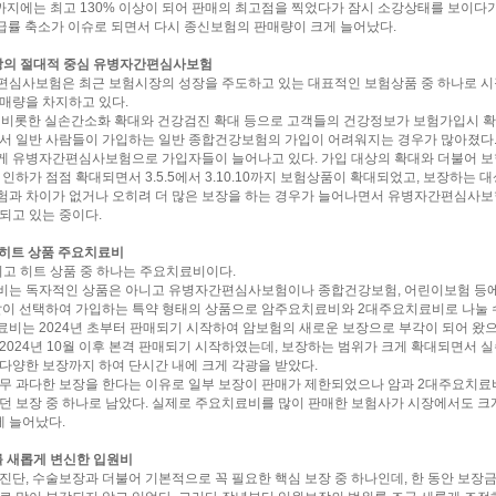
까지에는 최고 130% 이상이 되어 판매의 최고점을 찍었다가 잠시 소강상태를 보이다
환급률 축소가 이슈로 되면서 다시 종신보험의 판매량이 크게 늘어났다.
장의 절대적 중심 유병자간편심사보험
심사보험은 최근 보험시장의 성장을 주도하고 있는 대표적인 보험상품 중 하나로 시
매량을 차지하고 있다.
 비롯한 실손간소화 확대와 건강검진 확대 등으로 고객들의 건강정보가 보험가입시 
서 일반 사람들이 가입하는 일반 종합건강보험의 가입이 어려워지는 경우가 많아졌다.
 유병자간편심사보험으로 가입자들이 늘어나고 있다. 가입 대상의 확대와 더불어 보
 인하가 점점 확대되면서 3.5.5에서 3.10.10까지 보험상품이 확대되었고, 보장하는 
과 차이가 없거나 오히려 더 많은 보장을 하는 경우가 늘어나면서 유병자간편심사보
되고 있는 중이다.
년 히트 상품 주요치료비
 최고 히트 상품 중 하나는 주요치료비이다.
는 독자적인 상품은 아니고 유병자간편심사보험이나 종합건강보험, 어린이보험 등에
같이 선택하여 가입하는 특약 형태의 상품으로 암주요치료비와 2대주요치료비로 나눌 수
비는 2024년 초부터 판매되기 시작하여 암보험의 새로운 보장으로 부각이 되어 왔으
2024년 10월 이후 본격 판매되기 시작하였는데, 보장하는 범위가 크게 확대되면서
다양한 보장까지 하여 단시간 내에 크게 각광을 받았다.
무 과다한 보장을 한다는 이유로 일부 보장이 판매가 제한되었으나 암과 2대주요치료
던 보장 중 하나로 남았다. 실제로 주요치료비를 많이 판매한 보험사가 시장에서도 크
게 늘어났다.
를 새롭게 변신한 입원비
진단, 수술보장과 더불어 기본적으로 꼭 필요한 핵심 보장 중 하나인데, 한 동안 보장