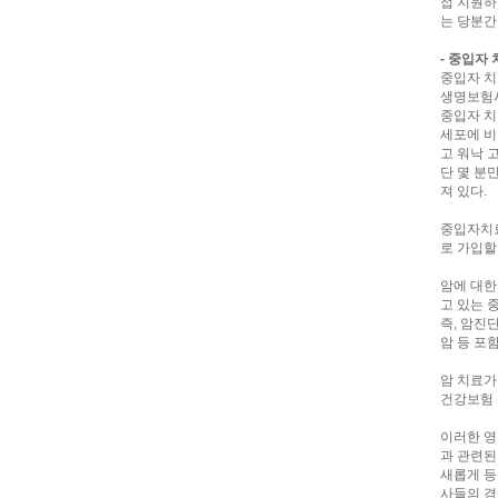
접 지원하
는 당분간
- 중입자
중입자 치
생명보험사
중입자 치
세포에 비
고 워낙 
단 몇 분
져 있다.
중입자치료
로 가입할
암에 대한
고 있는 
즉, 암진
암 등 포
암 치료가
건강보험 
이러한 영
과 관련된
새롭게 등
사들의 경