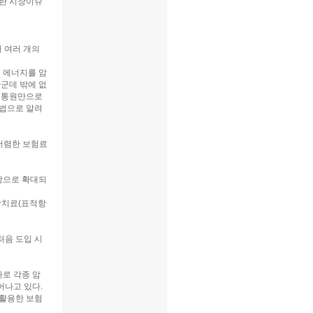
한 시장이슈
 여러 개의
그 에너지를 암
군데 밖에 없
일 통원만으로
방법으로 알려
저렴한 보험료
장으로 확대되
암치료(표적항
처음 도입 시
로 각종 암
어나고 있다.
 활용한 보험