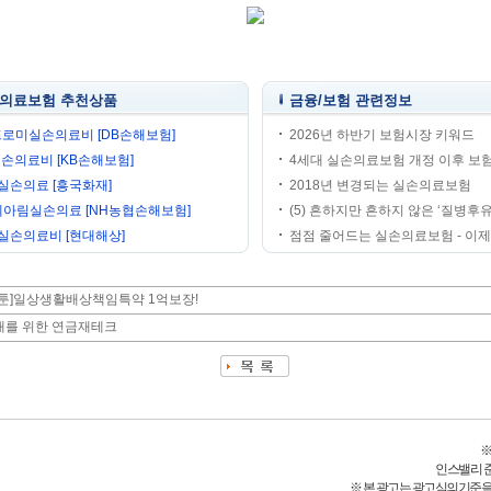
의료보험 추천상품
금융/보험 관련정보
프로미실손의료비 [DB손해보험]
2026년 하반기 보험시장 키워드
실손의료비 [KB손해보험]
4세대 실손의료보험 개정 이후 보험
실손의료 [흥국화재]
2018년 변경되는 실손의료보험
헤아림실손의료 [NH농협손해보험]
(5) 흔하지만 흔하지 않은 ‘질병후유
실손의료비 [현대해상]
점점 줄어드는 실손의료보험 - 이제는
툰]일상생활배상책임특약 1억보장!
0대를 위한 연금재테크
※
인스밸리 준법감
※ 본 광고는 광고심의기준을