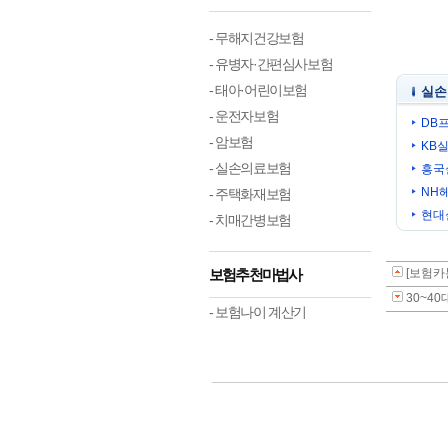
- 무해지건강보험
- 유병자·간편심사보험
- 태아·어린이보험
실손
- 운전자보험
DB
- 암보험
KB
- 실손의료보험
흥국
NH
- 주택화재보험
현대
- 치매간병보험
보험추천마법사
[보험카
30~4
- 보험나이 계산기