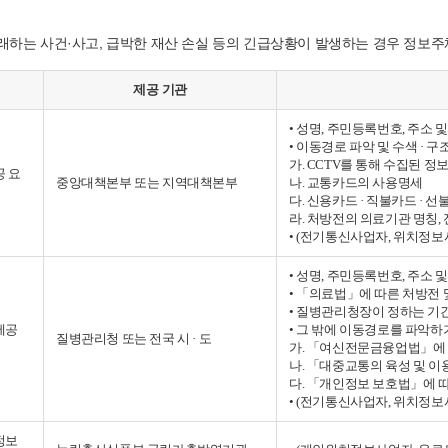
 초래하는 사건·사고, 급박한 재산 손실 등의 긴급상황이 발생하는 경우 정보
제공 기관
• 성명, 주민등록번호, 주소
• 이동경로 파악 및 수색 · 
가. CCTV를 통해 수집된 정
공 요
중앙대책본부 또는 지역대책본부
나. 교통카드의 사용명세
다. 신용카드 · 직불카드 · 
라. 처방전의 의료기관 명칭
• (전기통신사업자, 위치정
• 성명, 주민등록번호, 주소
• 「의료법」에 따른 처방전
• 질병관리청장이 정하는 
제공
• 그 밖에 이동경로를 파악하
질병관리청 또는 전국 시 · 도
가. 「여신전문금융업법」에 
나. 「대중교통의 육성 및 
다. 「개인정보 보호법」에 
• (전기통신사업자, 위치정
정보