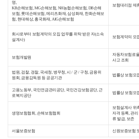
명,
보험대리점 제
KB손해보험, MG손해보험, NH농협손해보험, DB손해
보험, 롯데손해보험, 메리츠화재, 삼성화재, 한화손해보
험, 현대해상, 흥국화재, AIG손해보험
회사로부터 보험계약의 모집 업무를 위탁 받은 자(소속
보험계약의 모
설계사)
자동차보험료율,
보험개발원
사고 조회
법원, 검찰, 경찰, 국세청, 병무청, 시 / 군 / 구청, 금융위
법률상 보험모집
원회, 금융감독원 등 공공기관
고용노동부, 국민연금관리공단, 국민건강보험공단, 근
법률상 보험모집
로복지공단
보험설계사 위촉
생명보험협회, 손해보험협회
자격 등록, 관
류 발급, 보존
서울보증보험
신원보증보험 