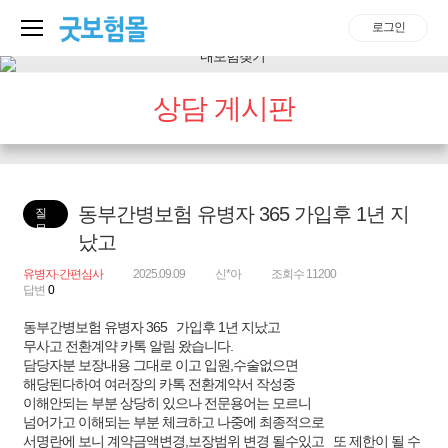
로그인
상담 게시판
동부간병보험 유병자 365 가입후 1년 지
질
문
났고
유병자·간편심사
2025.09.09
신*아
조회수 11200
답변
0
동부간병보험 유병자 365 가입후 1년 지났고
무사고 전환계약 카톡 알림 왔습니다.
담당자분 보장내용 그대로 이고 입원,수술없으면
해당된다하여 여러장의 카톡 전환계약서 작성중
이해안되는 부분 상당히 있으나 전문용어는 모르니
넘어가고 이해되는 부분 체크하고 나중에 최종적으로
서명란에 보니 계약금액변경,보장범위 변경 될수있고 또 제한이 될 수