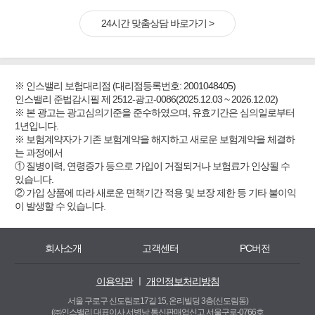
24시간 맞춤상담 바로가기 >
※ 인스밸리 보험대리점 (대리점등록번호: 2001048405)
인스밸리 준법감시필 제 2512-광고-0086(2025.12.03 ~ 2026.12.02)
※ 본 광고는 광고심의기준을 준수하였으며, 유효기간은 심의일로부터
1년입니다.
※ 보험계약자가 기존 보험계약을 해지하고 새로운 보험계약을 체결하
는 과정에서
① 질병이력, 연령증가 등으로 가입이 거절되거나 보험료가 인상될 수
있습니다.
② 가입 상품에 따라 새로운 면책기간 적용 및 보장 제한 등 기타 불이익
이 발생할 수 있습니다.
회사소개
고객센터
PC버전
이용약관
ㅣ
개인정보처리방침
서울 구로구 신도림로17길 15, 온리빌딩 3층(신도림동)
(㈜인스밸리 대표이사 서병남 통신판매업신고 서울구로-0766호