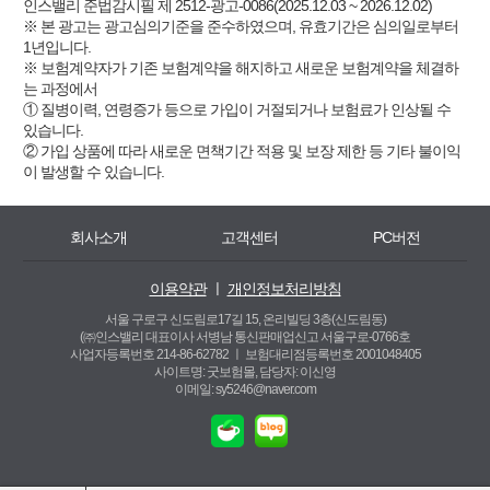
인스밸리 준법감시필 제 2512-광고-0086(2025.12.03 ~ 2026.12.02)
※ 본 광고는 광고심의기준을 준수하였으며, 유효기간은 심의일로부터
1년입니다.
※ 보험계약자가 기존 보험계약을 해지하고 새로운 보험계약을 체결하
는 과정에서
① 질병이력, 연령증가 등으로 가입이 거절되거나 보험료가 인상될 수
있습니다.
② 가입 상품에 따라 새로운 면책기간 적용 및 보장 제한 등 기타 불이익
이 발생할 수 있습니다.
회사소개
고객센터
PC버전
이용약관
ㅣ
개인정보처리방침
서울 구로구 신도림로17길 15, 온리빌딩 3층(신도림동)
(㈜인스밸리 대표이사 서병남 통신판매업신고 서울구로-0766호
사업자등록번호 214-86-62782 ㅣ
보험대리점등록번호 2001048405
사이트명: 굿보험몰, 담당자: 이신영
이메일: sy5246@naver.com