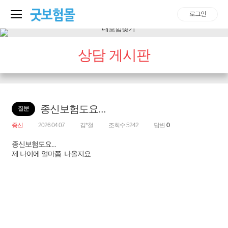
로그인
상담 게시판
종신보험도요...
질문
종신
2026.04.07
김*철
조회수 5242
답변
0
종신보험도요...
제 나이에 얼마쯤..나올지요