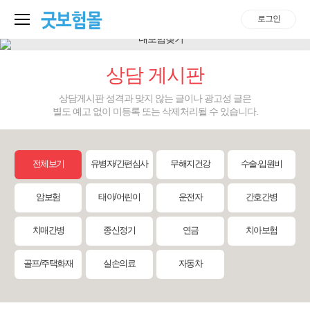
로그인
상담 게시판
상담게시판 성격과 맞지 않는 글이나 광고성 글은
별도 예고 없이 미등록 또는 삭제처리될 수 있습니다.
전체보기
유병자/간편심사
무해지건강
수술·입원비
암보험
태아/어린이
운전자
간호간병
치매간병
종신정기
연금
치아보험
골프/주택화재
실손의료
자동차