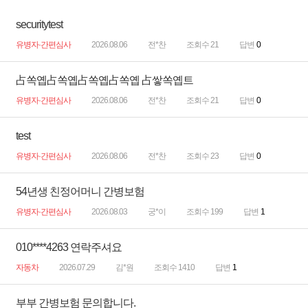
securitytest
유병자·간편심사
2026.08.06
전*찬
조회수 21
답변
0
占쏙옙占쏙옙占쏙옙占쏙옙 占쌓쏙옙트
유병자·간편심사
2026.08.06
전*찬
조회수 21
답변
0
test
유병자·간편심사
2026.08.06
전*찬
조회수 23
답변
0
54년생 친정어머니 간병보험
유병자·간편심사
2026.08.03
궁*이
조회수 199
답변
1
010****4263 연락주셔요
자동차
2026.07.29
김*원
조회수 1410
답변
1
부부 간병보험 문의합니다.