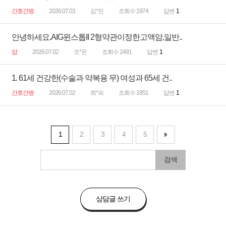
간호간병
2026.07.03
김*진
조회수 1974
답변
1
안녕하세요.AIG윈스톱II 2형약관이정한고액암,일반..
암
2026.07.02
조*은
조회수 2491
답변
1
1. 61세 건강한(수술과 약복용 무) 여성과 65세 건..
간호간병
2026.07.02
최*숙
조회수 1851
답변
1
1
2
3
4
5
검색
상담글 쓰기