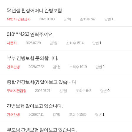
54년생 친정어머니 간병보험
유병자·간편심사
2026.08.03
궁*이
조회수 747
답변
1
010****4263 연락주셔요
자동차
2026.07.29
김*원
조회수 1514
답변
1
부부 간병보험 문의합니다.
간호간병
2026.07.22
김*현
조회수 1019
답변
1
종합 건강보험(?) 알아보고 있습니다
무해지환급형
2026.07.21
신*일
조회수 948
답변
0
간병보험 알아보고 있습니다.
간호간병
2026.07.11
김*일
조회수 1536
답변
1
부모님 간병보험 알아보고 있습니다.