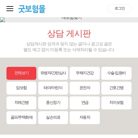
로그인
상담 게시판
상담게시판 성격과 맞지 않는 글이나 광고성 글은
별도 예고 없이 미등록 또는 삭제처리될 수 있습니다.
전체보기
유병자/간편심사
무해지건강
수술·입원비
암보험
태아/어린이
운전자
간호간병
치매간병
종신정기
연금
치아보험
골프/주택화재
실손의료
자동차