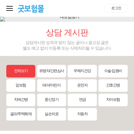
로그인
상담 게시판
상담게시판 성격과 맞지 않는 글이나 광고성 글은
별도 예고 없이 미등록 또는 삭제처리될 수 있습니다.
전체보기
유병자/간편심사
무해지건강
수술·입원비
암보험
태아/어린이
운전자
간호간병
치매간병
종신정기
연금
치아보험
골프/주택화재
실손의료
자동차