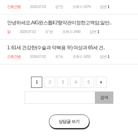
간호간병
2026.07.03
김*진
조회수 1979
답변
1
안녕하세요.AIG윈스톱II 2형약관이정한고액암,일반..
암
2026.07.02
조*은
조회수 2499
답변
1
1. 61세 건강한(수술과 약복용 무) 여성과 65세 건..
간호간병
2026.07.02
최*숙
조회수 1855
답변
1
1
2
3
4
5
검색
상담글 쓰기