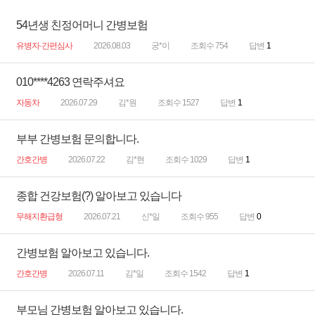
54년생 친정어머니 간병보험
유병자·간편심사
2026.08.03
궁*이
조회수 754
답변
1
010****4263 연락주셔요
자동차
2026.07.29
김*원
조회수 1527
답변
1
부부 간병보험 문의합니다.
간호간병
2026.07.22
김*현
조회수 1029
답변
1
종합 건강보험(?) 알아보고 있습니다
무해지환급형
2026.07.21
신*일
조회수 955
답변
0
간병보험 알아보고 있습니다.
간호간병
2026.07.11
김*일
조회수 1542
답변
1
부모님 간병보험 알아보고 있습니다.