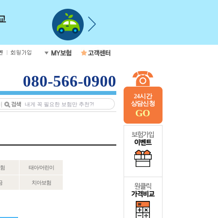
080-566-0900
24시간
상담신청
GO
험
태아/어린이
금
치아보험