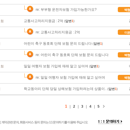
re: 부부형 운전자보험 가입가능한가요?
백형
교통사고처리지원금 : 2억
보험
(
답변
1
)
re: 교통사고처리지원금 : 2억
이윤
어린이 축구 동호회 단체 보험 문의 드립니다
험
(
답변
1
)
re: 어린이 축구 동호회 단체 보험 문의 드립니다
백형
일일 여행자 보험 가입에 재래 알고 싶어여
보험
(
답변
1
)
re: 일일 여행자 보험 가입에 재래 알고 싶어여
백형
학교동아리 단체 당일 상해보험 가입하려는데 상품이..
험
(
답변
1
)
1
|
2
|
3
|
4
|
5
 계약관련 문의, 회원서비스 등의 문의는 1:1 문의하기를 이용해 주십시오.