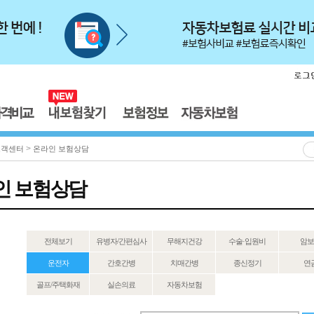
>
고객센터
온라인 보험상담
인 보험상담
전체보기
유병자/간편심사
무해지건강
수술·입원비
암보
운전자
간호간병
치매간병
종신정기
연
골프/주택화재
실손의료
자동차보험