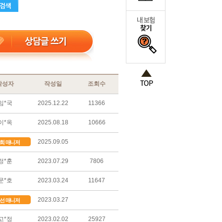
작성자
작성일
조회수
임*국
2025.12.22
11366
이*옥
2025.08.18
10666
2025.09.05
희 매니저
정*훈
2023.07.29
7806
문*호
2023.03.24
11647
2023.03.27
선 매니저
고*정
2023.02.02
25927