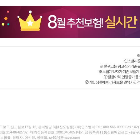
※
인스밸리 준법감
※ 본 광고는 광고심의기준을
※ 보험계약자가 기존 보험계
① 질병이력, 연령증가 등
② 가입 상품에 따라 새로운 면책기간 적
구로구 신도림로17길 15, 온리빌딩 3층(신도림동) (주)인스밸리 Tel : 080-566-0900 Fax : 02) 
(대리점등록증)
214-86-62782 | 대리점등록번호: 2001048405
| 통신판매업신고 서울구로
험몰, 담당자: 이신영, 이메일: sy5246@naver.com