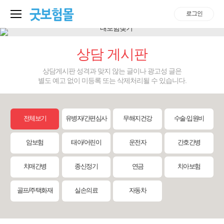
로그인
상담 게시판
상담게시판 성격과 맞지 않는 글이나 광고성 글은
별도 예고 없이 미등록 또는 삭제처리될 수 있습니다.
전체보기
유병자/간편심사
무해지건강
수술·입원비
암보험
태아/어린이
운전자
간호간병
치매간병
종신정기
연금
치아보험
골프/주택화재
실손의료
자동차