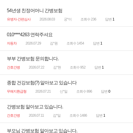
54년생 친정어머니 간병보험
유병자·간편심사
2026.08.03
궁*이
조회수 236
답변
1
010****4263 연락주셔요
자동차
2026.07.29
김*원
조회수 1454
답변
1
부부 간병보험 문의합니다.
간호간병
2026.07.22
김*현
조회수 952
답변
1
종합 건강보험(?) 알아보고 있습니다
무해지환급형
2026.07.21
신*일
조회수 896
답변
0
간병보험 알아보고 있습니다.
간호간병
2026.07.11
김*일
조회수 1486
답변
1
부모님 간병보험 알아보고 있습니다.