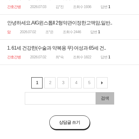
간호간병
2026.07.03
김*진
조회수 1936
답변
1
안녕하세요.AIG윈스톱II 2형약관이정한고액암,일반..
암
2026.07.02
조*은
조회수 2446
답변
1
1. 61세 건강한(수술과 약복용 무) 여성과 65세 건..
간호간병
2026.07.02
최*숙
조회수 1822
답변
1
1
2
3
4
5
검색
상담글 쓰기